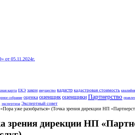
от 05.11.2024г.
кадастр
закон
кадастровая стоимость
ная карта
ЕКЭ
имущество
квалифи
Партнерство
оценщик
оценщики
оценка
рное собрание
правле
Экспертный совет
н
экспертиза
→
«Пора уже разобраться» (Точка зрения дирекции НП «Партнерс
ка зрения дирекции НП «Парт
слуг)