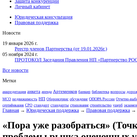
Защита конкуренции
Личный кабинет
Юридическая консультация
Правовая поддержка
Новости
19 января 2026 г.
Реестр членов Партнерства (от 19.01.2026г.)
05 ноября 2024 г.
ПРОТОКОЛ Заседания Правления НП «Партнерство РОО» 
Все новости
Метки
анкета
Артеменков
аккредитация
банкир
вопросы
дорож
аренда
библиотека
НП
недвижимость
ОПОРА России
МСО
Оборонсервис
обсуждение
Отчетно-выбо
стандарт
стандарты
экзаме
сертификация
СРО
страхование
строительство
ущерб
Главная
→
Юридическая поддержка
→
Правовая поддержка
«Пора уже разобраться» (Точ
проблемы рынка оценочных у