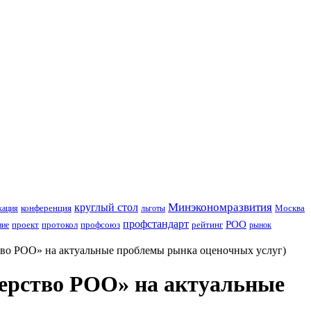
Минэкономразвития
круглый стол
конференция
Москва
кация
льготы
профстандарт
РОО
проект
протокол
профсоюз
рейтинг
ние
рынок
тво РОО» на актуальные проблемы рынка оценочных услуг)
нерство РОО» на актуальные