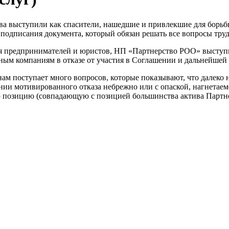
ва выступили как спасители, нашедшие и привлекшие для борьб
 подписания документа, который обязан решать все вопросы тр
ия предпринимателей и юристов, НП «Партнерство РОО» выступ
чным компаниям в отказе от участия в Соглашении и дальнейшей
нам поступает много вопросов, которые показывают, что далеко 
ении мотивированного отказа небрежно или с опаской, нагнетае
ю позицию (совпадающую с позицией большинства актива Партн