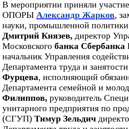
В мероприятии приняли участие
ОПОРЫ
Александр Жарков
, з
науки, промышленной политики 
Дмитрий Князев,
директор Упра
Московского
банка
Сбербанка
начальник Управления содейств
Департамента труда и занятости
Фурцева
, исполняющий обязанн
Департамента семейной и моло
Филиппов,
руководитель Специ
унитарного предприятия по пр
(СГУП)
Тимур Зельдич
директо
Департамента труда и занятости