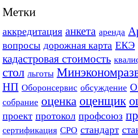
Метки
анкета
А
аккредитация
аренда
вопросы
дорожная карта
ЕКЭ
кадастровая стоимость
квали
стол
Минэкономраз
льготы
НП
О
Оборонсервис
обсуждение
оценщик
о
оценка
собрание
пр
проект
протокол
профсоюз
стандарт
ста
сертификация
СРО