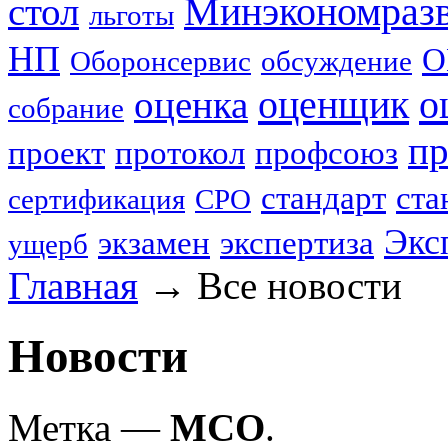
стол
Минэкономраз
льготы
НП
О
Оборонсервис
обсуждение
оценщик
о
оценка
собрание
пр
проект
протокол
профсоюз
стандарт
ста
сертификация
СРО
Экс
экзамен
экспертиза
ущерб
Главная
→
Все новости
Новости
Метка —
МСО
.