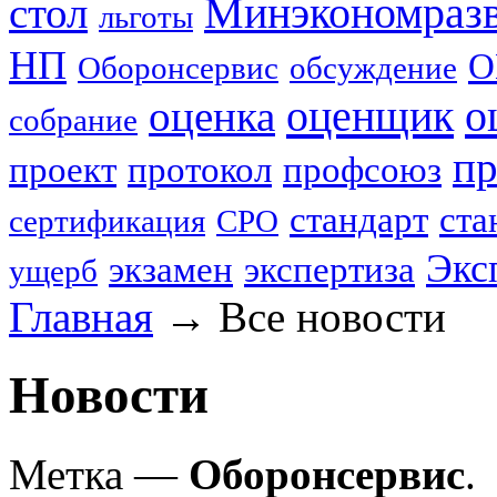
стол
Минэкономраз
льготы
НП
О
Оборонсервис
обсуждение
оценщик
о
оценка
собрание
пр
проект
протокол
профсоюз
стандарт
ста
сертификация
СРО
Экс
экзамен
экспертиза
ущерб
Главная
→
Все новости
Новости
Метка —
Оборонсервис
.