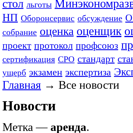
стол
Минэкономраз
льготы
НП
О
Оборонсервис
обсуждение
оценщик
о
оценка
собрание
пр
проект
протокол
профсоюз
стандарт
ста
сертификация
СРО
Экс
экзамен
экспертиза
ущерб
Главная
→
Все новости
Новости
Метка —
аренда
.