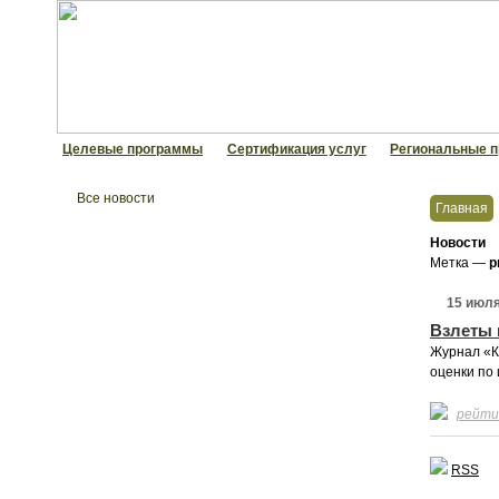
Целевые программы
Сертификация услуг
Региональные п
Все новости
Главная
НП Партнерство РОО
Новости
Метка —
р
Рабочая группа при Минэкономразвития РФ
Проект «РАБФАК»
15 июля
Взлеты 
Премия «КОМЕТА»
Журнал
«
К
Как вступить в Партнерство РОО
оценки по 
Нормативные документы
рейти
Организационная деятельность
Видеоматериалы
RSS