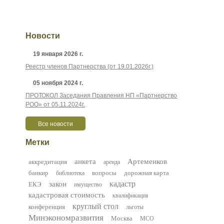
Контактные данные
Партнеры
Новости
19 января 2026 г.
Реестр членов Партнерства (от 19.01.2026г.)
05 ноября 2024 г.
ПРОТОКОЛ Заседания Правления НП «Партнерство
РОО» от 05.11.2024г.
Все новости
Метки
анкета
Артеменков
аккредитация
аренда
банкир
вопросы
дорожная карта
библиотека
кадастр
закон
ЕКЭ
имущество
кадастровая стоимость
квалификация
круглый стол
конференция
льготы
Минэкономразвития
Москва
МСО