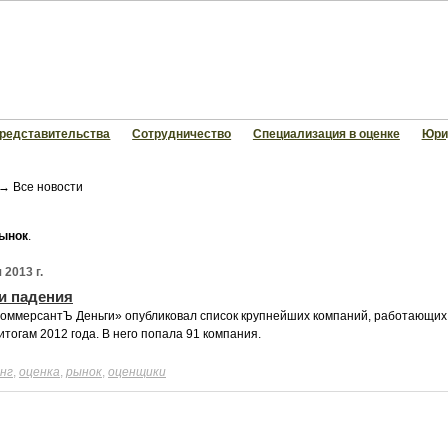
редставительства
Сотрудничество
Специализация в оценке
Юри
→
Все новости
ынок
.
 2013 г.
и падения
оммерсантЪ Деньги» опубликовал список крупнейших компаний, работающих
итогам 2012 года. В него попала 91 компания.
нг
,
оценка
,
рынок
,
оценщики