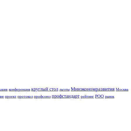
Минэкономразвития
круглый стол
конференция
Москва
кация
льготы
профстандарт
РОО
проект
протокол
профсоюз
рейтинг
ние
рынок