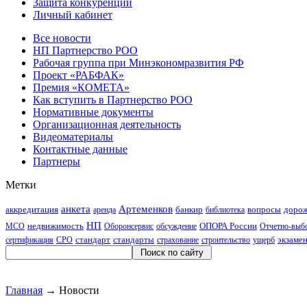
Защита конкуренции
Личный кабинет
Все новости
НП Партнерство РОО
Рабочая группа при Минэкономразвития РФ
Проект «РАБФАК»
Премия «КОМЕТА»
Как вступить в Партнерство РОО
Нормативные документы
Организационная деятельность
Видеоматериалы
Контактные данные
Партнеры
Метки
анкета
Артеменков
аккредитация
банкир
вопросы
дорож
аренда
библиотека
НП
недвижимость
ОПОРА России
МСО
Оборонсервис
обсуждение
Отчетно-выбо
стандарт
стандарты
экзаме
сертификация
СРО
страхование
строительство
ущерб
Главная
→
Новости