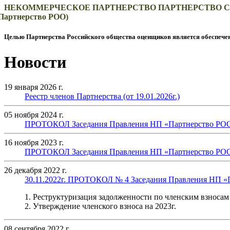
НЕКОММЕРЧЕСКОЕ ПАРТНЕРСТВO ПАРТНЕРСТВО 
Партнерство РОО)
Целью Партнерства Российского общества оценщиков является обеспече
Новости
19 января 2026 г.
Реестр членов Партнерства (от 19.01.2026г.)
05 ноября 2024 г.
ПРОТОКОЛ Заседания Правления НП «Партнерство РОО» 
16 ноября 2023 г.
ПРОТОКОЛ Заседания Правления НП «Партнерство РОО» 
26 декабря 2022 г.
30.11.2022г. ПРОТОКОЛ № 4 Заседания Правления НП «
1. Реструктуризация задолженности по членским взносам
2. Утверждение членского взноса на 2023г.
08 сентября 2022 г.