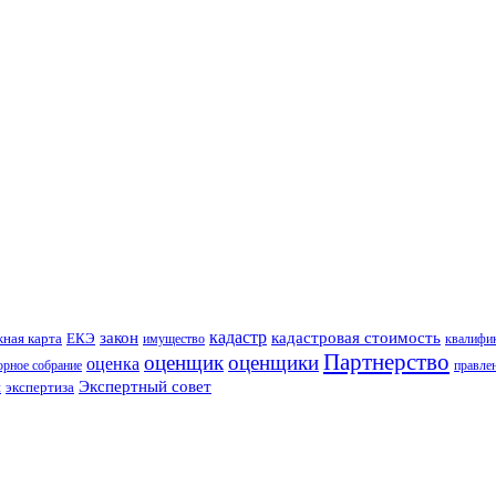
кадастр
закон
кадастровая стоимость
ная карта
ЕКЭ
имущество
квалифи
Партнерство
оценщик
оценщики
оценка
рное собрание
правле
Экспертный совет
н
экспертиза