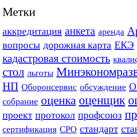
Метки
анкета
А
аккредитация
аренда
вопросы
дорожная карта
ЕКЭ
кадастровая стоимость
квали
стол
Минэкономраз
льготы
НП
О
Оборонсервис
обсуждение
оценщик
о
оценка
собрание
пр
проект
протокол
профсоюз
стандарт
ста
сертификация
СРО