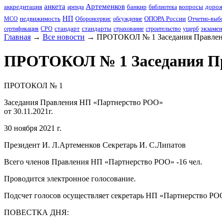
анкета
Артеменков
аккредитация
банкир
вопросы
дорож
аренда
библиотека
НП
недвижимость
ОПОРА России
МСО
Оборонсервис
обсуждение
Отчетно-выбо
стандарт
стандарты
экзаме
сертификация
СРО
страхование
строительство
ущерб
Главная
→
Все новости
→
ПРОТОКОЛ № 1 Заседания Правлени
ПРОТОКОЛ № 1 Заседания Пра
ПРОТОКОЛ № 1
Заседания Правления НП
«Партнерство
РОО»
от 30.11.2021г.
30 ноября 2021 г. г. М
Президент И. Л.Артеменков Секретарь И. С.Липатов
Всего членов Правления НП
«Партнерство
РОО» -16 чел.
Проводится электронное голосование.
Подсчет голосов осуществляет секретарь НП
«Партнерство
РОО
ПОВЕСТКА ДНЯ: