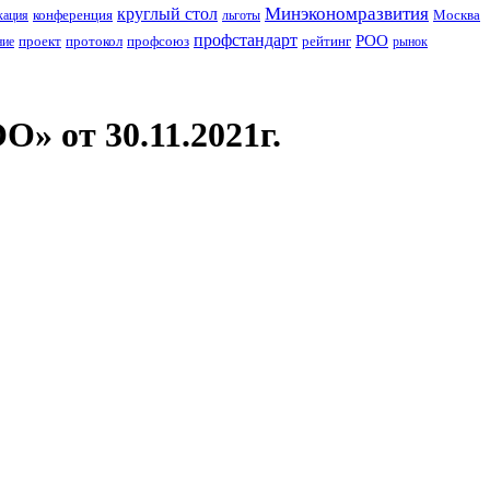
Минэкономразвития
круглый стол
конференция
Москва
кация
льготы
профстандарт
РОО
проект
протокол
профсоюз
рейтинг
ние
рынок
 от 30.11.2021г.