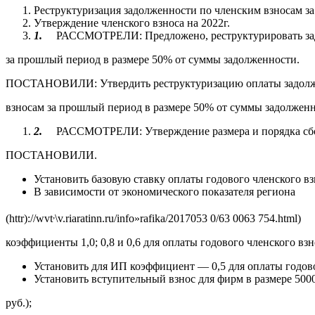
Реструктуризация задолженности по членским взносам з
Утверждение членского взноса на 2022г.
1.
РАССМОТРЕЛИ: Предложено, реструктурировать зад
за прошлый период в размере 50% от суммы задолженности.
ПОСТАНОВИЛИ: Утвердить реструктуризацию оплаты задолж
взносам за прошлый период в размере 50% от суммы задолженн
2.
РАССМОТРЕЛИ: Утверждение размера и порядка сбор
ПОСТАНОВИЛИ.
Установить базовую ставку оплаты годового членского взн
В зависимости от экономического показателя региона
,
(httr
)://wvt
\v.riaratinn.ru/info»rafika/2017053 0/63 0063 754.html
коэффициенты 1,0; 0,8 и 0,6 для оплаты годового членского взн
Установить для ИП коэффициент — 0,5 для оплаты годово
Установить вступительный взнос для фирм в размере 500
руб.);