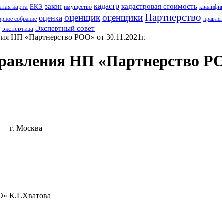
кадастр
закон
кадастровая стоимость
ная карта
ЕКЭ
имущество
квалифи
Партнерство
оценщик
оценщики
оценка
рное собрание
правле
Экспертный совет
н
экспертиза
я НП «Партнерство РОО» от 30.11.2021г.
вления НП «Партнерство РОО»
осква
» К.Г.Хватова