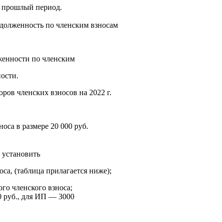
а прошлый период.
олженность по членским взносам
енности по членским
ости.
ов членских взносов на 2022 г.
оса в размере 20 000 руб.
) установить
оса,
(таблица
прилагается ниже);
го членского взноса;
0 руб., для ИП — 3000