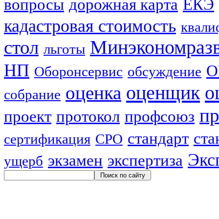
вопросы
дорожная карта
ЕКЭ
кадастровая стоимость
квали
стол
Минэкономраз
льготы
НП
О
Оборонсервис
обсуждение
оценщик
о
оценка
собрание
пр
проект
протокол
профсоюз
стандарт
ста
сертификация
СРО
Экс
экзамен
экспертиза
ущерб