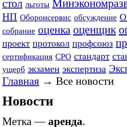
стол
Минэкономраз
льготы
НП
О
Оборонсервис
обсуждение
оценщик
о
оценка
собрание
пр
проект
протокол
профсоюз
стандарт
ста
сертификация
СРО
Экс
экзамен
экспертиза
ущерб
Главная
→
Все новости
Новости
Метка —
аренда
.