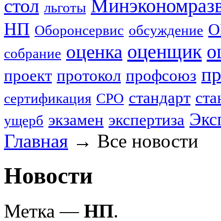
стол
Минэкономраз
льготы
НП
О
Оборонсервис
обсуждение
оценщик
о
оценка
собрание
пр
проект
протокол
профсоюз
стандарт
ста
сертификация
СРО
Экс
экзамен
экспертиза
ущерб
Главная
→
Все новости
Новости
Метка —
НП
.