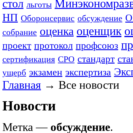
стол
Минэкономраз
льготы
НП
О
Оборонсервис
обсуждение
оценщик
о
оценка
собрание
пр
проект
протокол
профсоюз
стандарт
ста
сертификация
СРО
Экс
экзамен
экспертиза
ущерб
Главная
→
Все новости
Новости
Метка —
обсуждение
.