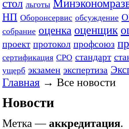
стол
Минэкономраз
льготы
НП
О
Оборонсервис
обсуждение
оценщик
о
оценка
собрание
пр
проект
протокол
профсоюз
стандарт
ста
сертификация
СРО
Экс
экзамен
экспертиза
ущерб
Главная
→
Все новости
Новости
Метка —
аккредитация
.