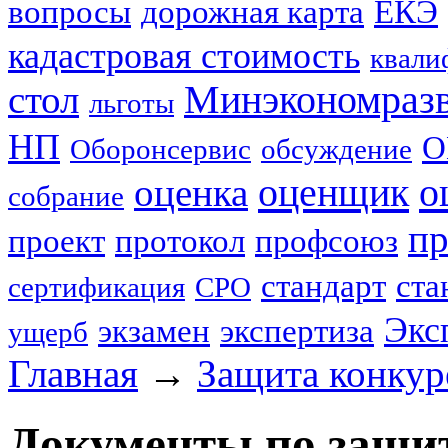
вопросы
дорожная карта
ЕКЭ
кадастровая стоимость
квали
стол
Минэкономраз
льготы
НП
О
Оборонсервис
обсуждение
оценщик
о
оценка
собрание
пр
проект
протокол
профсоюз
стандарт
ста
сертификация
СРО
Экс
экзамен
экспертиза
ущерб
Главная
→
Защита конку
Документы по защит