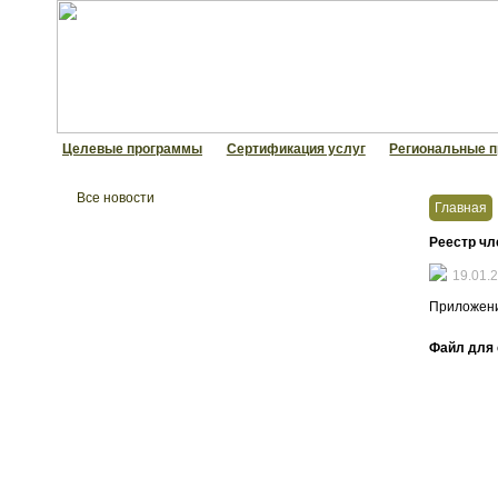
Целевые программы
Сертификация услуг
Региональные п
Все новости
Главная
НП Партнерство РОО
Реестр чле
Рабочая группа при Минэкономразвития РФ
19.01.
Проект «РАБФАК»
Приложен
Премия «КОМЕТА»
Файл для 
Как вступить в Партнерство РОО
Нормативные документы
Организационная деятельность
Видеоматериалы