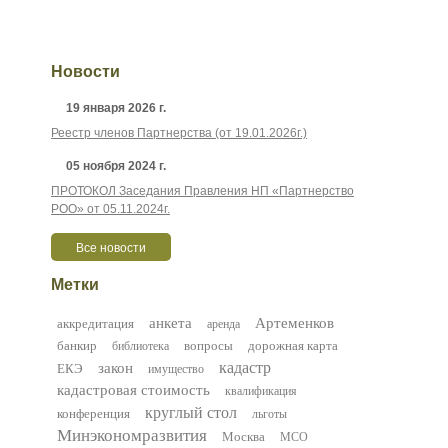
Контактные данные
Партнеры
Новости
19 января 2026 г.
Реестр членов Партнерства (от 19.01.2026г.)
05 ноября 2024 г.
ПРОТОКОЛ Заседания Правления НП «Партнерство
РОО» от 05.11.2024г.
Все новости
Метки
анкета
Артеменков
аккредитация
аренда
банкир
вопросы
дорожная карта
библиотека
кадастр
закон
ЕКЭ
имущество
кадастровая стоимость
квалификация
круглый стол
конференция
льготы
Минэкономразвития
Москва
МСО