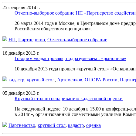
25 февраля 2014 г.
Отчетно-выборное собрание НП «Партнерство содействи
26 марта 2014 года в Москве, в Центральном доме пред
Российским обществом оценщиков».
НП
,
Партнерство
,
Отчетно-выборное собрание
16 декабря 2013 г.
Говорим «кадастровая», подразумеваем - «рыночная»
10 декабря 2013 года прошел
«
круглый стол»
«
Оспаривани
кадастр
,
круглый стол
,
Артеменков
,
ОПОРА России
,
Партне
05 декабря 2013 г.
Круглый стол по оспариванию кадастровой оценки
На следующей неделе, 10 декабря в 15.00 в конференц-зал
в 2014г.», организованный совместными усилиями Коми
Партнерство
,
круглый стол
,
кадастр
,
оценка