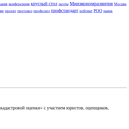
Минэкономразвития
круглый стол
конференция
Москва
кация
льготы
профстандарт
РОО
проект
протокол
профсоюз
рейтинг
ние
рынок
кадастровой оценки» с участием юристов, оценщиков,