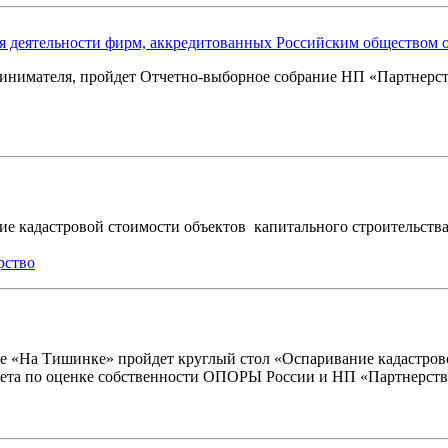
я деятельности фирм, аккредитованных Российским обществом
принимателя, пройдет Отчетно-выборное собрание НП
«
Партнерст
е кадастровой стоимости объектов капитального строительства в
рство
е
«
На Тишинке» пройдет круглый стол
«
Оспаривание кадастрово
тета по оценке собственности ОПОРЫ России и НП
«
Партнерст