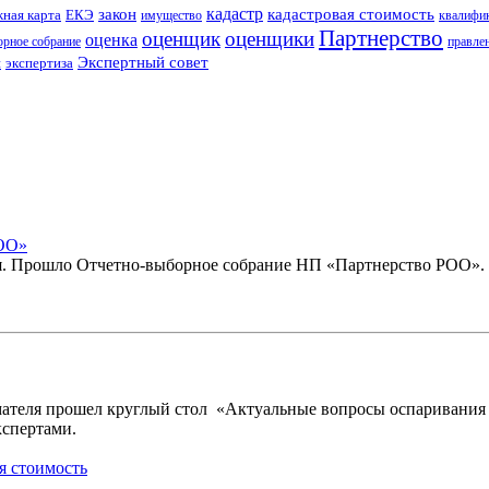
кадастр
закон
кадастровая стоимость
ная карта
ЕКЭ
имущество
квалифи
Партнерство
оценщик
оценщики
оценка
рное собрание
правле
Экспертный совет
н
экспертиза
РОО»
ля. Прошло Отчетно-выборное собрание НП
«Партнерство
РОО».
мателя прошел круглый стол
«Актуальные
вопросы оспаривания 
кспертами.
я стоимость