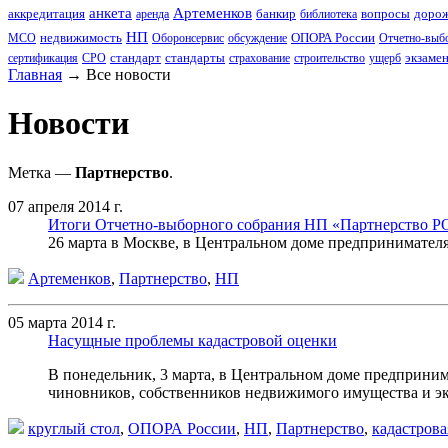
анкета
Артеменков
аккредитация
банкир
вопросы
дорож
аренда
библиотека
НП
недвижимость
ОПОРА России
МСО
Оборонсервис
обсуждение
Отчетно-выбо
стандарт
стандарты
экзаме
сертификация
СРО
страхование
строительство
ущерб
Главная
→
Все новости
Новости
Метка —
Партнерство
.
07 апреля 2014 г.
Итоги Отчетно-выборного собрания НП «Партнерство 
26 марта в Москве, в Центральном доме предпринимате
Артеменков
,
Партнерство
,
НП
05 марта 2014 г.
Насущные проблемы кадастровой оценки
В понедельник, 3 марта, в Центральном доме предприни
чиновников, собственников недвижимого имущества и э
круглый стол
,
ОПОРА России
,
НП
,
Партнерство
,
кадастрова